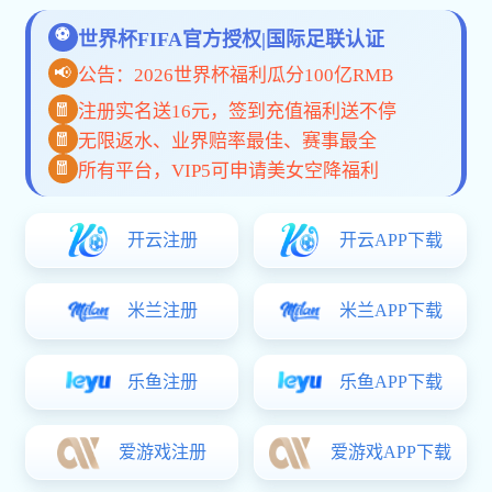
关于九州体育
九州体育是专注于体育赛事直播与互动体验的创新平台，致力于
为全球用户带来高速、安全与多样化的观赛服务体验，覆盖多语
种、多终端、多场景。