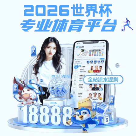
注册入口
九州体育
APP与网页版入口｜
畅享全球体育赛事与数据服务
欢迎访问
九州体育
，提供全面覆盖足球、篮
球、电竞等项目的赛事资讯与数据内容， 支持
APP下载
与
网页使用
，每日同步更新千场比
赛，聚焦热门体育内容， 助您轻松获取赛事动
态，掌握比赛节奏。
手机App
网页版