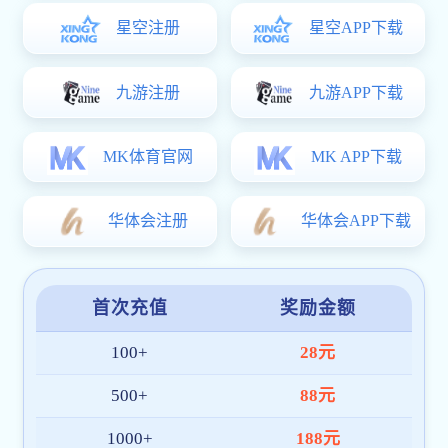
创立初心与品牌愿景
自创立之初，九州体育就确立了“科技驱动体育创新”的发展
方向，融合赛事直播、数据分析与观赛互动体验，打造兼具
专业性与沉浸感的体育平台。 我们希望通过技术力量让九
州体育-九州体育(中国)等体育内容更便捷、更智能地触达全
球用户。