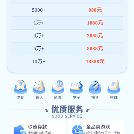
平台技术与服务能力
平台构建了一套高可用的全终端直播服务架构，集成智能风
控、秒级加载、多节点加速等核心技术，确保不同区域用户
都能流畅体验体育赛事。 同时，九州体育提供全天候客服
支持与数据同步，致力于打造值得信赖的观赛首选平台。