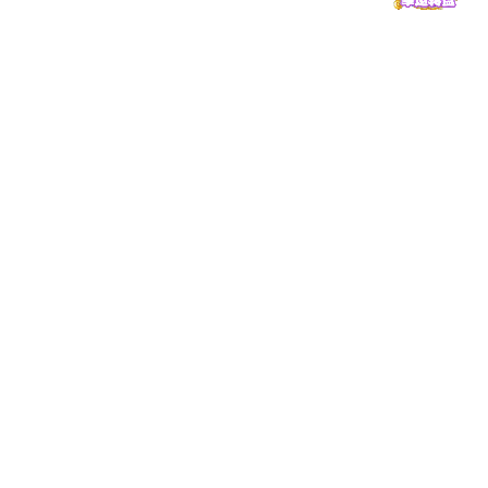
数据安全 全方位防护
在九州体育平台，数据防护不仅是底层机制，更是平台
运营的基本责任。我们从用户访问到操作全流程建立安
全通道，有效防范多类潜在风险。
多重加密策略，防止数据泄露
AI 风控引擎，监测账户异常行为
九州体育-九州体育(中国)支持跨设备安全同步，增强
访问防护