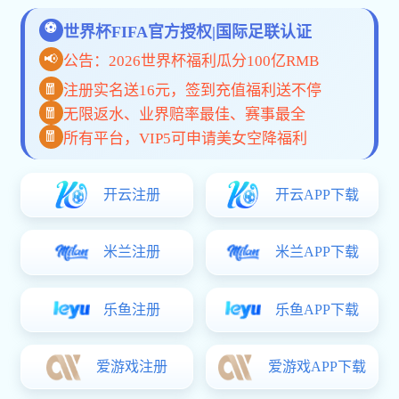
阿莱格里与伊布激烈冲突决定赛季
末离开米兰再度引发关注
2026-07-09 03:54
0 次阅读
首页
/
体育焦点
在意大利足球界，阿莱格里与伊布的冲突再度引发了
广泛关注。两位曾经在米兰俱乐部共事的重量级人